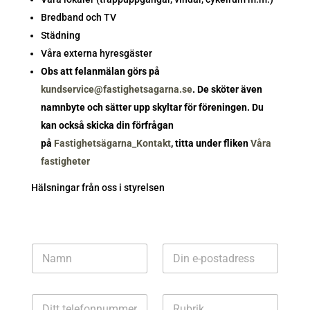
Bredband och TV
Städning
Våra externa hyresgäster
Obs att felanmälan görs på
kundservice@fastighetsagarna.se
. De sköter även
namnbyte och sätter upp skyltar för föreningen. Du
kan också skicka din förfrågan
på
Fastighetsägarna_Kontakt
, titta under fliken
Våra
fastigheter
Hälsningar från oss i styrelsen
E
N
E
-
a
-
p
m
p
o
n
o
s
T
R
*
s
t