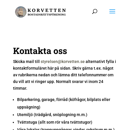
Kontakta oss
Skicka mail till
styrelsen@korvetten.se
alternativt fylla i
kontaktformuläret här på sidan. Skriv gärna t.ex. något
av rubrikerna nedan och lämna ditt telefonnummer om
du vill att vi ringer upp. Normalt svarar vi inom 24
timmar.
Bilparkering, garage, förråd (köfrågor, bilplats eller
uppsägning)
Utemiljö (trädgård, snöplogning m.m.)
Tvättstuga (allt som rör våra tvättstugor)
Våra lokaler (trappuppgångar, vindar, cykelrum m.m.)